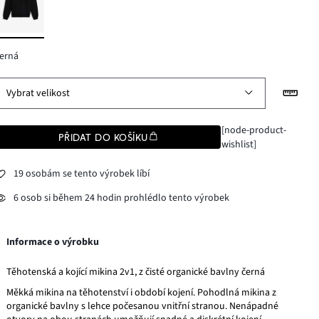
erná
Vybrat velikost
[node-product-
PŘIDAT DO KOŠÍKU
wishlist]
19 osobám se tento výrobek líbí
6 osob si během 24 hodin prohlédlo tento výrobek
Informace o výrobku
Těhotenská a kojící mikina 2v1, z čisté organické bavlny černá
Měkká mikina na těhotenství i období kojení. Pohodlná mikina z
organické bavlny s lehce počesanou vnitřní stranou. Nenápadné