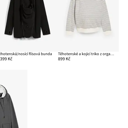
ěhotenská/nosící flísová bunda
Těhotenské a kojicí triko z organické bavlny
 399 Kč
899 Kč