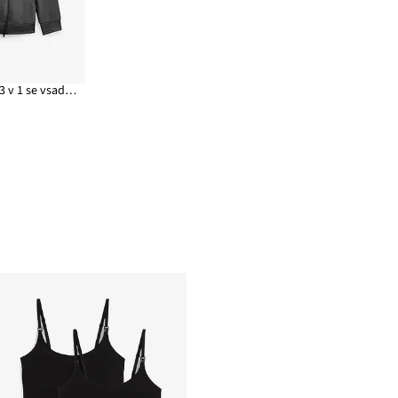
Těhotenská mikina 3 v 1 se vsadkou na miminko, s hebkou vnitřní stranou