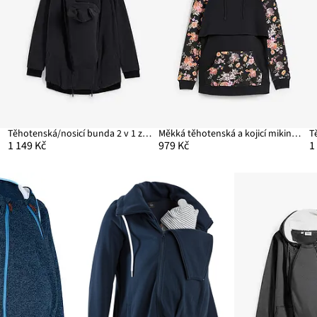
adu
Těhotenská/nosicí bunda 2 v 1 z flísu
Měkká těhotenská a kojicí mikina 2 v 1
T
1 149 Kč
979 Kč
1