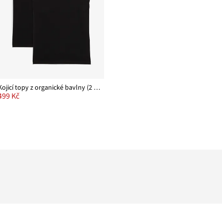
Kojicí topy z organické bavlny (2 ks v balení)
499 Kč