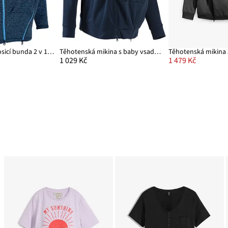
Těhotenská a nosicí bunda 2 v 1, z pleteného flísu
Těhotenská mikina s baby vsadkou
1 029 Kč
1 479 Kč