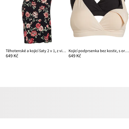
Těhotenské a kojicí šaty 2 v 1, z viskózy
Kojicí podprsenka bez kostic, s organickou bavlnou (2 ks v balení)
649 Kč
649 Kč