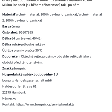
otvory na obou stranách umožňují snadné a diskrétní kojení.
Mikinu lze nosit jak během těhotenství, tak i po něm.
Materiál
Vrchný materiál: 100% bavlna (organická); Vrchný materiál
2: 100% bavlna (organická)
Barva
černá
Číslo zboží
95607995
Délka
64 cm (ve vel. 40/42)
Délka rukávu
dlouhé rukávy
Údržba
praní v pračce 30°C
Doporučení
Objednávejte, prosím, v obvyklé velikosti jako v
období před těhotenstvím.
Značka
bonprix
Hospodářský subjekt odpovědný EU
bonprix Handelsgesellschaft mbH
Haldesdorfer Straße 61
22179 Hamburk
Německo
Kontakt: https://www.bonprix.cz/servis/kontakt/