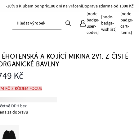
-10% s Klubem bonprix
100 dní na vrácení
Doprava zdarma od 1300 Kč
[node-
[node-
[node-
badge-
badge-
Hledat výrobek
badge-
user-
cart-
wishlist]
codes]
items]
TĚHOTENSKÁ A KOJÍCÍ MIKINA 2V1, Z ČISTÉ
ORGANICKÉ BAVLNY
749 Kč
674 Kč s kódem FOCUS
včetně DPH bez
ena za dopravu