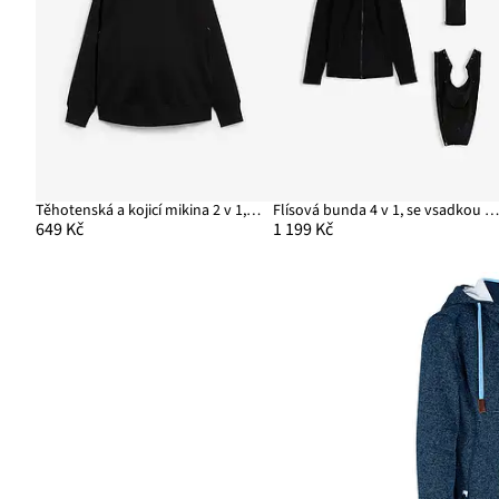
Těhotenská a kojicí mikina 2 v 1, z organické bavlny
Flísová bunda 4 v 1, se vsadkou na nošení miminka, možnost nošení vpředu i vz
649 Kč
1 199 Kč