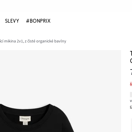
SLEVY
#BONPRIX
cí mikina 2v1, z čisté organické bavlny
c