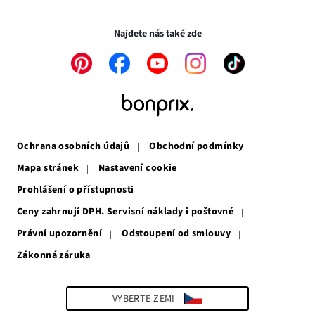
Transakce a platby jsou zabezpečeny pomocí připojení SSL.
okně
novém
okně
Najdete nás také zde
Odkaz
Odkaz
Odkaz
Odkaz
Odkaz
se
se
se
se
se
otevře
otevře
otevře
otevře
otevře
v
v
v
v
v
novém
novém
novém
novém
novém
okně
okně
okně
okně
okně
Ochrana osobních údajů
Obchodní podmínky
Mapa stránek
Nastavení cookie
Prohlášení o přístupnosti
Ceny zahrnují DPH. Servisní náklady i poštovné
Právní upozornění
Odstoupení od smlouvy
Zákonná záruka
Odkaz
se
otevře
v
VYBERTE ZEMI
novém
okně