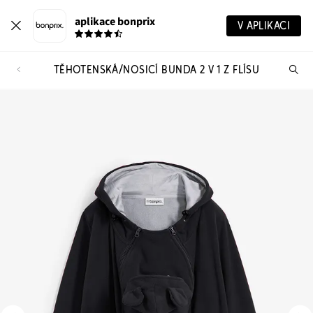
aplikace bonprix
V APLIKACI
TĚHOTENSKÁ/NOSICÍ BUNDA 2 V 1 Z FLÍSU
Hl
vý