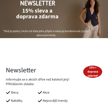
NEWSLETTER
15% sleva a
doprava zdarma
*Kód je platný 14 dní od data jeho přijetí a nelze jej kombinovat s jinými
slevovými kódy.
Newsletter
15% +
doprava
zdarma*
Informujte se o akcích dříve než kdokoli jiný!
Přihlášením získáte:
Slevy
Akce
Nabídky
Nejnovější trendy