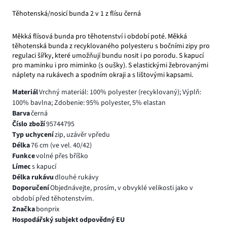
Těhotenská/nosicí bunda 2 v 1 z flísu černá
Měkká flísová bunda pro těhotenství i období poté. Měkká
těhotenská bunda z recyklovaného polyesteru s bočními zipy pro
regulaci šířky, které umožňují bundu nosit i po porodu. S kapucí
pro maminku i pro miminko (s oušky). S elastickými žebrovanými
náplety na rukávech a spodním okraji a s lištovými kapsami.
Materiál
Vrchný materiál: 100% polyester (recyklovaný); Výplň:
100% bavlna; Zdobenie: 95% polyester, 5% elastan
Barva
černá
Číslo zboží
95744795
Typ uchycení
zip, uzávěr vpředu
Délka
76 cm (ve vel. 40/42)
Funkce
volné přes bříško
Límec
s kapucí
Délka rukávu
dlouhé rukávy
Doporučení
Objednávejte, prosím, v obvyklé velikosti jako v
období před těhotenstvím.
Značka
bonprix
Hospodářský subjekt odpovědný EU