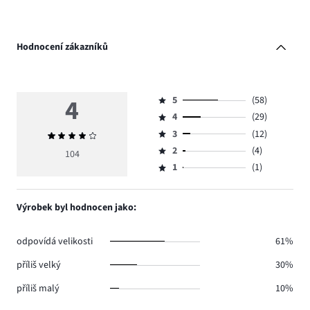
Hodnocení zákazníků
4
5
(58)
Hodnocení
4
(29)
5,
Hodnocení
počet
3
(12)
Průměrné
4,
Hodnocení
hlasů
hodnocení
počet
2
(4)
3,
104
Hodnocení
58.
4
hlasů
počet
1
(1)
2,
Hodnocení
29.
hlasů
počet
1,
12.
hlasů
počet
Výrobek byl hodnocen jako:
4.
hlasů
1.
odpovídá velikosti
61%
příliš velký
30%
příliš malý
10%