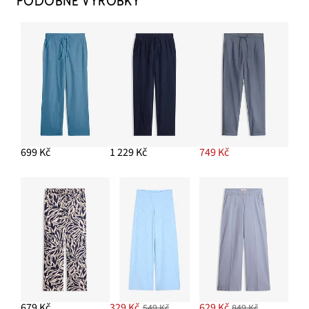
PODOBNÉ VÝROBKY
PŘIDAT DO KOŠÍKU
Šátek s květinovým vzorem (2 ks v balení)
399 Kč
PŘIDAT DO KOŠÍKU
Tílko
699 Kč
1 229 Kč
749 Kč
229 Kč
-8%
PŘIDAT DO KOŠÍKU
Vaková kabelka s ozdobnou přezkou
299 Kč
PŘIDAT DO KOŠÍKU
679 Kč
329 Kč
629 Kč
549 Kč
849 Kč