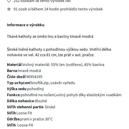
252 osobám se tento výrobek líbí
91 osob si během 24 hodin prohlédlo tento výrobek
Informace o výrobku
Tkané kalhoty ze směsi lnu a bavlny tmavě modrá
Široké lněné kalhoty s pohodlnou výškou sedu. Vnitřní délka
nohavice ve vel. 42 cca 81 cm, lze prát v aut. pračce.
Materiál
Vrchný materiál: 55% len (ověřeno), 45% bavlna
Barva
tmavě modrá
Číslo zboží
96954195
Typ uchycení
knoflík,zip, uzávěr vpředu
Výška sedu
pohodlný
Funkce
pohodlné na nošení,volný pohyb díky elastickým vsadkám
Délka nohavice
dlouhé
Střih stehenní partie
široké
Střih
Loose Fit
Údržba
praní v pračce 30°C
Střih
Loose-Fit