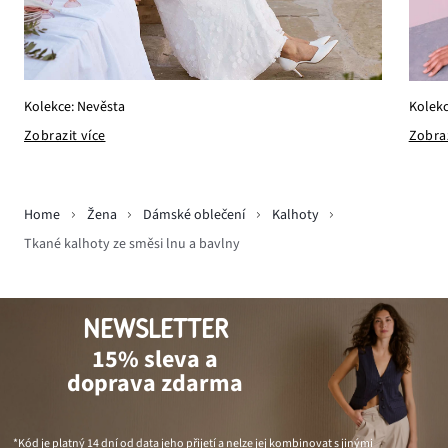
Kolekce: Nevěsta
Kolekc
Zobrazit více
Zobraz
Home
Žena
Dámské oblečení
Kalhoty
Tkané kalhoty ze směsi lnu a bavlny
NEWSLETTER
15% sleva a
doprava zdarma
*Kód je platný 14 dní od data jeho přijetí a nelze jej kombinovat s jinými