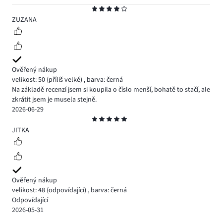
Hodnocení
4
ZUZANA
Ověřený nákup
velikost: 50
(příliš velké)
,
barva: černá
Na základě recenzí jsem si koupila o číslo menší, bohatě to stačí, ale
zkrátit jsem je musela stejně.
2026-06-29
Hodnocení
5
JITKA
Ověřený nákup
velikost: 48
(odpovídající)
,
barva: černá
Odpovídající
2026-05-31