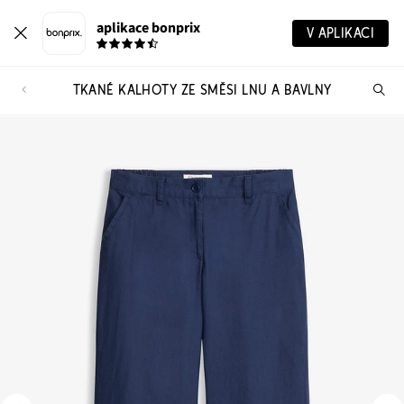
aplikace bonprix
V APLIKACI
TKANÉ KALHOTY ZE SMĚSI LNU A BAVLNY
Hl
vý