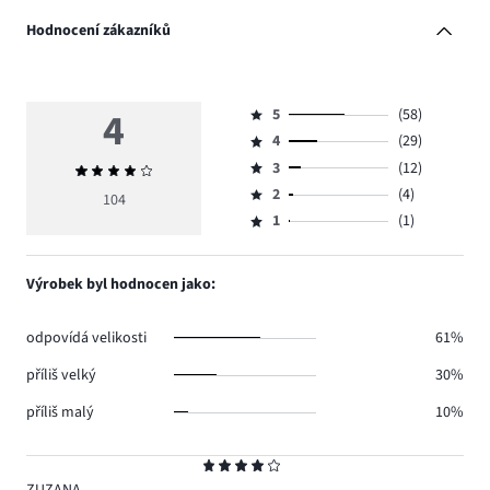
Hodnocení zákazníků
4
5
(58)
Hodnocení
4
(29)
5,
Hodnocení
počet
3
(12)
Průměrné
4,
Hodnocení
hlasů
hodnocení
počet
2
(4)
3,
104
Hodnocení
58.
4
hlasů
počet
1
(1)
2,
Hodnocení
29.
hlasů
počet
1,
12.
hlasů
počet
Výrobek byl hodnocen jako:
4.
hlasů
1.
odpovídá velikosti
61%
příliš velký
30%
příliš malý
10%
Hodnocení
4