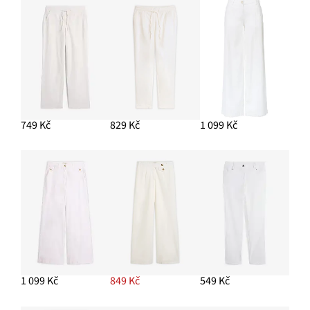
PŘIDAT DO KOŠÍKU
Šátek s květinovým vzorem (2 ks v balení)
399 Kč
PŘIDAT DO KOŠÍKU
Tílko
229 Kč
-8%
749 Kč
829 Kč
1 099 Kč
PŘIDAT DO KOŠÍKU
Vaková kabelka s ozdobnou přezkou
299 Kč
PŘIDAT DO KOŠÍKU
1 099 Kč
849 Kč
549 Kč