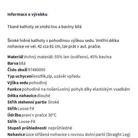
Informace o výrobku
Tkané kalhoty ze směsi lnu a bavlny bílá
Široké lněné kalhoty s pohodlnou výškou sedu. Vnitřní délka
nohavice ve vel. 42 cca 81 cm, lze prát v aut. pračce.
Materiál
Vrchný materiál: 55% len (ověřeno), 45% bavlna
Barva
bílá
Číslo zboží
97480095
Typ uchycení
knoflík,zip, uzávěr vpředu
Výška sedu
pohodlný
Funkce
pohodlné na nošení,volný pohyb díky elastickým vsadkám
Délka nohavice
dlouhé
Střih stehenní partie
široké
Střih
Loose Fit
Údržba
praní v pračce 30°C
Střih
Loose-Fit
Stupeň průhlednosti
neprůhledné
Nohavice
úzce střižená nohavice s rovnou dolní partií (Straight Leg)