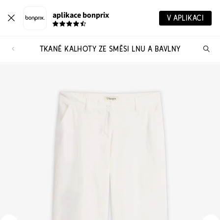
aplikace bonprix
V APLIKACI
TKANÉ KALHOTY ZE SMĚSI LNU A BAVLNY
Hl
vý