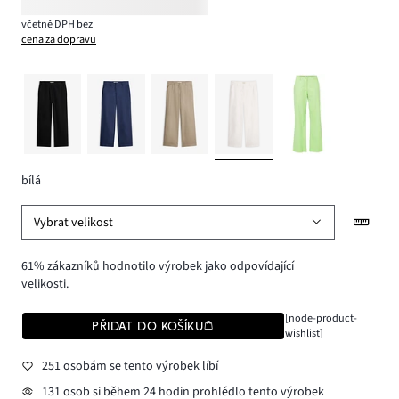
včetně DPH bez
cena za dopravu
bílá
Vybrat velikost
61% zákazníků hodnotilo výrobek jako odpovídající
velikosti.
[node-product-
PŘIDAT DO KOŠÍKU
wishlist]
251 osobám se tento výrobek líbí
131 osob si během 24 hodin prohlédlo tento výrobek