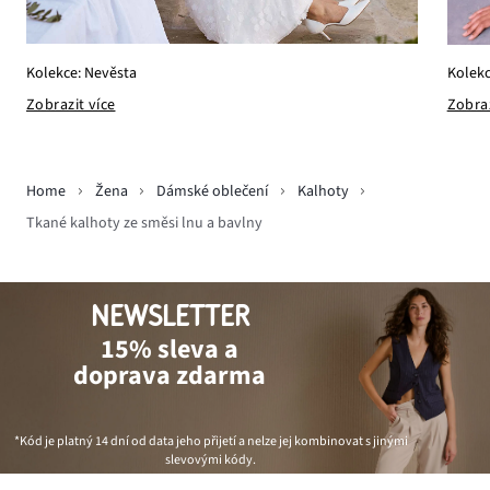
Kolekce: Nevěsta
Kolekc
Zobrazit více
Zobraz
Home
Žena
Dámské oblečení
Kalhoty
Tkané kalhoty ze směsi lnu a bavlny
NEWSLETTER
15% sleva a
doprava zdarma
*Kód je platný 14 dní od data jeho přijetí a nelze jej kombinovat s jinými
slevovými kódy.