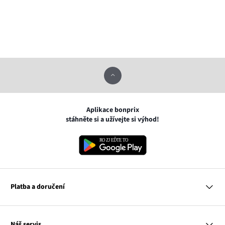
Aplikace bonprix
stáhněte si a užívejte si výhod!
Platba a doručení
MasterCard
Náš servis