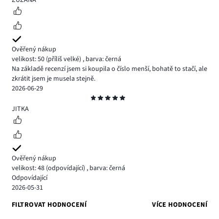
ZUZANA
Ověřený nákup
velikost: 50
(příliš velké)
,
barva: černá
Na základě recenzí jsem si koupila o číslo menší, bohatě to stačí, ale
zkrátit jsem je musela stejně.
2026-06-29
Hodnocení
5
JITKA
Ověřený nákup
velikost: 48
(odpovídající)
,
barva: černá
Odpovídající
2026-05-31
FILTROVAT HODNOCENÍ
VÍCE HODNOCENÍ