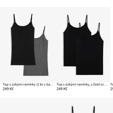
í)
Top s úzkými ramínky (2 ks v balení)
Top s úzkými ramínky, z čisté organické bavlny (2 ks v balení)
249 Kč
249 Kč
2