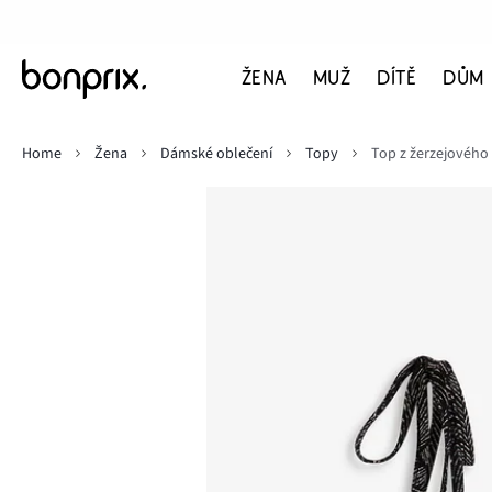
ŽENA
MUŽ
DÍTĚ
DŮM
Home
Žena
Dámské oblečení
Topy
Top z žerzejového