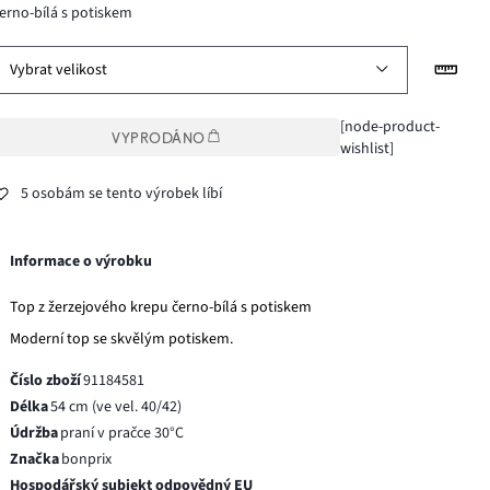
erno-bílá s potiskem
Vybrat velikost
[node-product-
VYPRODÁNO
wishlist]
5 osobám se tento výrobek líbí
Informace o výrobku
Top z žerzejového krepu černo-bílá s potiskem
Moderní top se skvělým potiskem.
Číslo zboží
91184581
Délka
54 cm (ve vel. 40/42)
Údržba
praní v pračce 30°C
Značka
bonprix
Hospodářský subjekt odpovědný EU