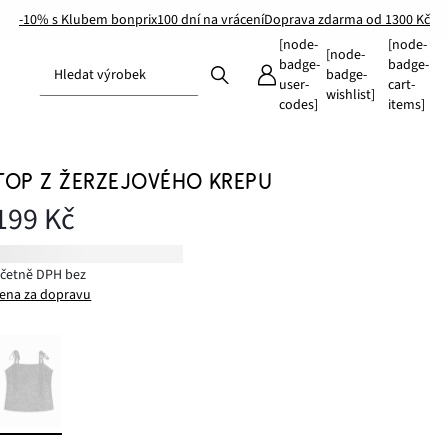
-10% s Klubem bonprix
100 dní na vrácení
Doprava zdarma od 1300 Kč
[node-
[node-
[node-
badge-
badge-
Hledat výrobek
badge-
user-
cart-
wishlist]
codes]
items]
TOP Z ŽERZEJOVÉHO KREPU
199 Kč
včetně DPH bez
ena za dopravu