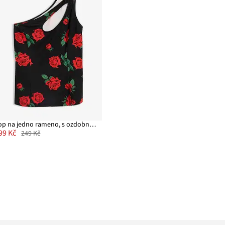
Top na jedno rameno, s ozdobným prvkem
99 Kč
249 Kč