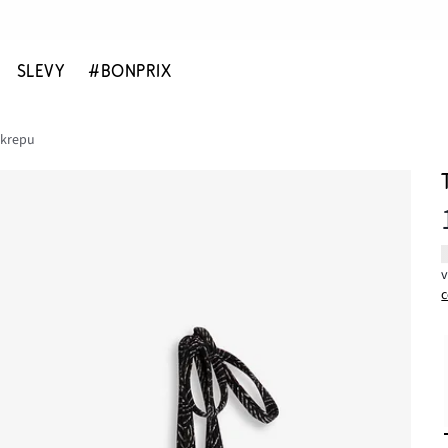
SLEVY
#BONPRIX
 krepu
c