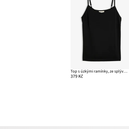
Top s úzkými ramínky, ze splývavé směsi s lyocellem
379 Kč