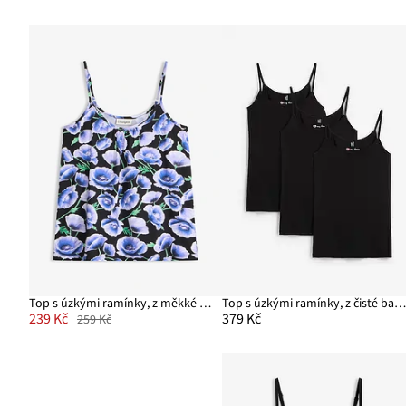
Top s úzkými ramínky, z měkké viskózové směsi
Top s úzkými ramínky, z čisté bavlny (3 ks v balen
239 Kč
379 Kč
259 Kč