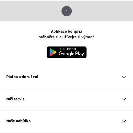
Aplikace bonprix
stáhněte si a užívejte si výhod!
Platba a doručení
MasterCard
Náš servis
VISA
Google pay
Otázky a odpovědi
Apple pay
Doručení a platby
Naše nabídka
PayU
Vrácení a reklamace
Platba na dobírku
Tabulky velikostí