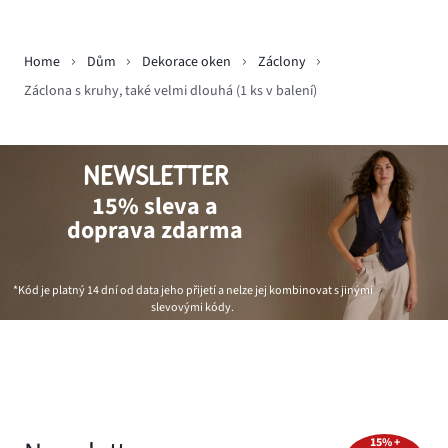
Home
Dům
Dekorace oken
Záclony
Záclona s kruhy, také velmi dlouhá (1 ks v balení)
NEWSLETTER
15% sleva a
doprava zdarma
*Kód je platný 14 dní od data jeho přijetí a nelze jej kombinovat s jinými
slevovými kódy.
15% +