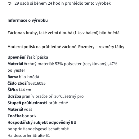
29 osob si během 24 hodin prohlédlo tento výrobek
Informace o výrobku
Záclona s kruhy, také velmi dlouhá (1 ks v balení) bílo-hnědá
Moderní potisk na průhledné zácloně. Rozměry = rozměry látky.
Upevnění
řasící páska
Materiál
Vrchný materiál: 53% polyester (recyklovaný), 47%
polyester
Barva
bílo-hnědá
Číslo zboží
96816095
Šířka
144 cm
Údržba
praní v pračce při 30°C, šetrný pro
Stupeň průhlednosti
průhledné
Materiál
voál
Značka
bonprix
Hospodářský subjekt odpovědný EU
bonprix Handelsgesellschaft mbH
Haldesdorfer Straße 61