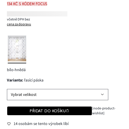
134 Kč s kódem FOCUS
včetně DPH bez
cena za dopravu
bílo-hnědá
varianta
:
řasící páska
Vybrat velikost
[node-product-
PŘIDAT DO KOŠÍKU
wishlist]
14 osobám se tento výrobek líbí