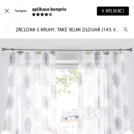
aplikace bonprix
V APLIKACI
ZÁCLONA S KRUHY, TAKÉ VELMI DLOUHÁ (1 KS V BALENÍ)
Hl
vý