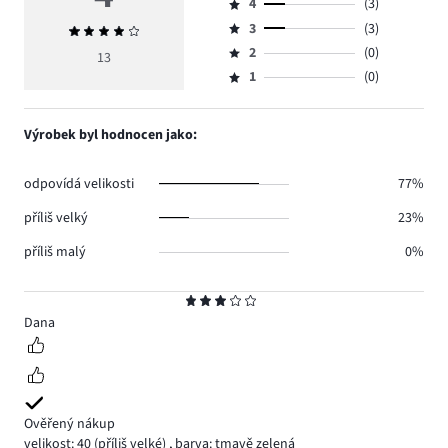
4
(3)
5,
Hodnocení
počet
3
(3)
Průměrné
4,
Hodnocení
hlasů
hodnocení
počet
2
(0)
3,
13
Hodnocení
7.
4
hlasů
počet
1
(0)
2,
Hodnocení
3.
hlasů
počet
1,
3.
hlasů
počet
Výrobek byl hodnocen jako:
0.
hlasů
0.
odpovídá velikosti
77%
příliš velký
23%
příliš malý
0%
Hodnocení
3
Dana
Ověřený nákup
velikost: 40
(příliš velké)
,
barva: tmavě zelená