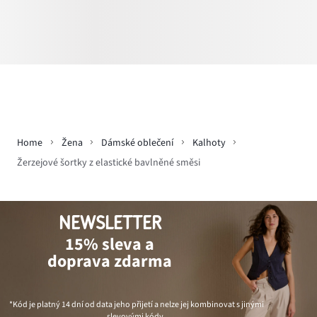
Home
Žena
Dámské oblečení
Kalhoty
Žerzejové šortky z elastické bavlněné směsi
NEWSLETTER
15% sleva a
doprava zdarma
*Kód je platný 14 dní od data jeho přijetí a nelze jej kombinovat s jinými
slevovými kódy.