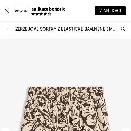
aplikace bonprix
V APLIKACI
ŽERZEJOVÉ ŠORTKY Z ELASTICKÉ BAVLNĚNÉ SMĚSI
Hl
vý