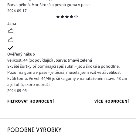
Barva pěkná. Moc široká a pevná guma v pase.
2024-09-17
Hodnocení
4
Jana
Ověřený nákup
velikost: 44
(odpovídající)
,
barva: tmavě zelená
Skvělé šortky připomínající spíš sukni - jsou široké a pohodlné.
Pozor na gumu v pase - je těsná, musela jsem vzít větší velikost
kvůli tomu. Ve vel. 44/46 je šířka gumy v nanataženém stavu 43 cm
a je tuhá, skoro nepruží.
2024-09-05
FILTROVAT HODNOCENÍ
VÍCE HODNOCENÍ
PODOBNÉ VÝROBKY