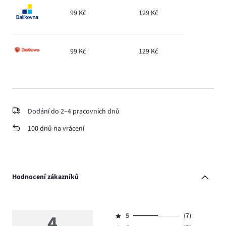
99 Kč
129 Kč
99 Kč
129 Kč
Dodání do 2–4 pracovních dnů
100 dnů na vrácení
Hodnocení zákazníků
4
5
(7)
Hodnocení