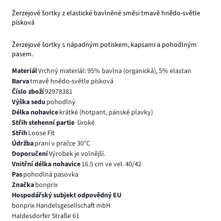
Žerzejové šortky z elastické bavlněné směsi tmavě hnědo-světle
písková
Žerzejové šortky s nápadným potiskem, kapsami a pohodlným
pasem.
Materiál
Vrchný materiál: 95% bavlna (organická), 5% elastan
Barva
tmavě hnědo-světle písková
Číslo zboží
92978381
Výška sedu
pohodlný
Délka nohavice
krátké (hotpant, pánské plavky)
Střih stehenní partie
široké
Střih
Loose Fit
Údržba
praní v pračce 30°C
Doporučení
Výrobek je volnější.
Vnitřní délka nohavice
16.5 cm ve vel. 40/42
Pas
pohodlná pasovka
Značka
bonprix
Hospodářský subjekt odpovědný EU
bonprix Handelsgesellschaft mbH
Haldesdorfer Straße 61