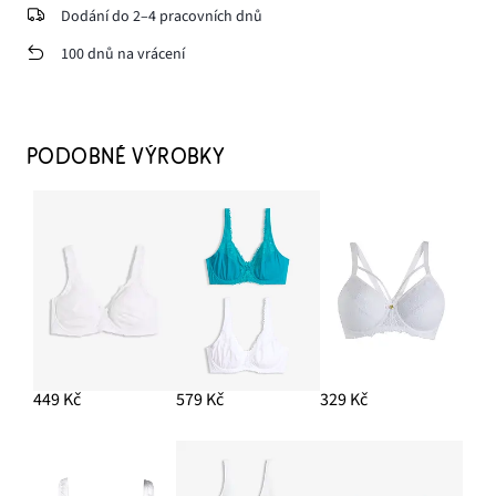
Dodání do 2–4 pracovních dnů
100 dnů na vrácení
PODOBNÉ VÝROBKY
449 Kč
579 Kč
329 Kč