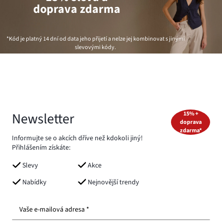
doprava zdarma
*Kód je platný 14 dní od data jeho přijetí a nelze jej kombinovat s jinými
slevovými kódy.
Newsletter
15% +
doprava
zdarma*
Informujte se o akcích dříve než kdokoli jiný!
Přihlášením získáte:
Slevy
Akce
Nabídky
Nejnovější trendy
Vaše e-mailová adresa *