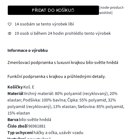
[node-product-
PŘIDAT DO KOŠÍKU
wishlist]
14 osobám se tento výrobek líbí
19 osob si během 24 hodin prohlédlo tento výrobek
Informace o výrobku
Zmenšovací podprsenka s luxusní krajkou bílo-světle hnědá
Funkční podprsenka s krajkou a průhlednými detaily.
Košíčky
Koš. E
Materiál
Vrchný materiál: 80% polyamid (recyklovaný), 20%
elastan; Podšívka: 100% bavlna; Čipka: 55% polyamid, 32%
polyamid (recyklovaný), 13% elastan; Sieťovina: 85% polyamid,
15% elastan
Barva
bílo-světle hnědá
Číslo zboží
96981881
Typ uchycení
háčky a očka, uzávěr vzadu