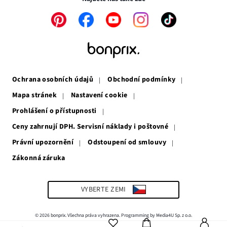
Odkaz
Odkaz
Odkaz
Odkaz
Odkaz
se
se
se
se
se
otevře
otevře
otevře
otevře
otevře
v
v
v
v
v
novém
novém
novém
novém
novém
okně
okně
okně
okně
okně
Ochrana osobních údajů
Obchodní podmínky
Mapa stránek
Nastavení cookie
Prohlášení o přístupnosti
Ceny zahrnují DPH. Servisní náklady i poštovné
Právní upozornění
Odstoupení od smlouvy
Zákonná záruka
Odkaz
se
otevře
v
VYBERTE ZEMI
novém
okně
© 2026 bonprix. Všechna práva vyhrazena. Programming by Media4U Sp. z o.o.