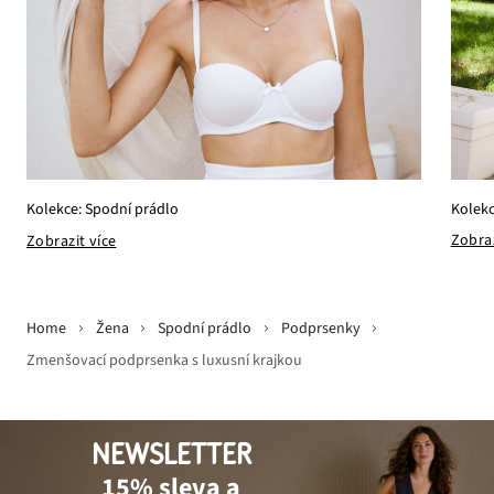
Kolekc
Kolekce: Spodní prádlo
Zobraz
Zobrazit více
Home
Žena
Spodní prádlo
Podprsenky
Zmenšovací podprsenka s luxusní krajkou
NEWSLETTER
15% sleva a