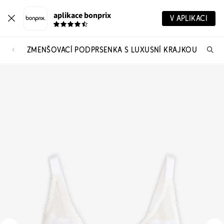
aplikace bonprix
V APLIKACI
ZMENŠOVACÍ PODPRSENKA S LUXUSNÍ KRAJKOU
Hl
vý