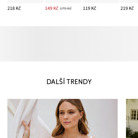
218 Kč
149 Kč
119 Kč
219 Kč
179 Kč
DALŠÍ TRENDY