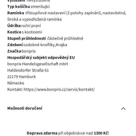
Vyztužení
nevyztužená
Typ košíčku
zmenšující
Ramínka
třístupňové nastavení (3 polohy zapínání), nastavitelná,
široká a vypodložená ramínka
Údržba
ruční praní
Kostice
s kosticemi
Stupeň průhlednosti
částečně průhledné
Zdobení
ozdobné knoflíky,Krajka
Značka
bonprix
Hospodářský subjekt odpovědný EU
bonprix Handelsgesellschaft mbH
Haldesdorfer Straße 61
22179 Hamburk
Německo
Kontakt: https://www.bonprix.cz/servis/kontakt/
Možnosti doručení
Doprava zdarma
při objednávce nad
1300 Kč
!