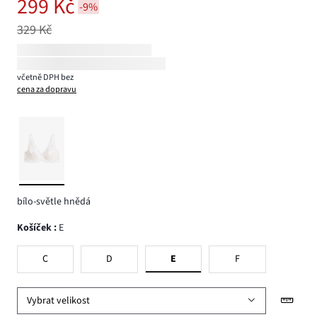
299 Kč
-9%
329 Kč
včetně DPH bez
cena za dopravu
bílo-světle hnědá
Košíček
:
E
C
D
E
F
Vybrat velikost