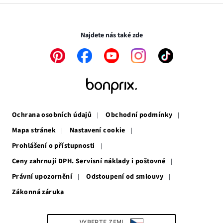
v
otevře
novém
v
Transakce a platby jsou zabezpečeny pomocí připojení SSL.
okně
novém
okně
Najdete nás také zde
Odkaz
Odkaz
Odkaz
Odkaz
Odkaz
se
se
se
se
se
otevře
otevře
otevře
otevře
otevře
v
v
v
v
v
novém
novém
novém
novém
novém
okně
okně
okně
okně
okně
Ochrana osobních údajů
Obchodní podmínky
Mapa stránek
Nastavení cookie
Prohlášení o přístupnosti
Ceny zahrnují DPH. Servisní náklady i poštovné
Právní upozornění
Odstoupení od smlouvy
Zákonná záruka
Odkaz
se
otevře
v
VYBERTE ZEMI