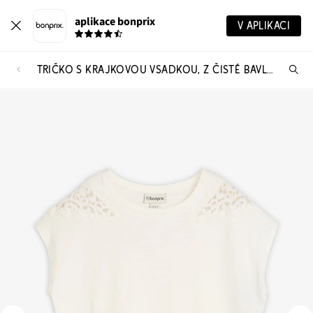
aplikace bonprix
V APLIKACI
TRIČKO S KRAJKOVOU VSADKOU, Z ČISTÉ BAVLNY
Hl
vý