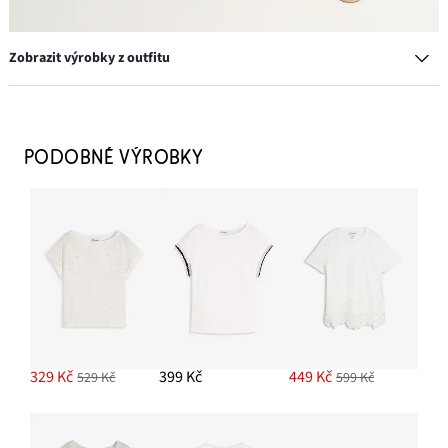
Zobrazit výrobky z outfitu
Pantofle s lýkovým vzhledem
529 Kč
PODOBNÉ VÝROBKY
PŘIDAT DO KOŠÍKU
Náušnice s designem květů
249 Kč
PŘIDAT DO KOŠÍKU
Kalhoty Marlene s lyocellem
329 Kč
399 Kč
449 Kč
529 Kč
599 Kč
849 Kč
-5%