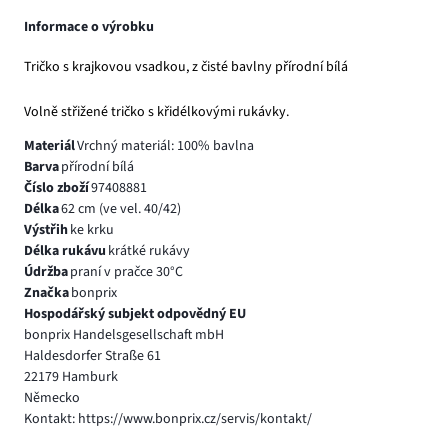
Informace o výrobku
Tričko s krajkovou vsadkou, z čisté bavlny přírodní bílá
Volně střižené tričko s křidélkovými rukávky.
Materiál
Vrchný materiál: 100% bavlna
Barva
přírodní bílá
Číslo zboží
97408881
Délka
62 cm (ve vel. 40/42)
Výstřih
ke krku
Délka rukávu
krátké rukávy
Údržba
praní v pračce 30°C
Značka
bonprix
Hospodářský subjekt odpovědný EU
bonprix Handelsgesellschaft mbH
Haldesdorfer Straße 61
22179 Hamburk
Německo
Kontakt: https://www.bonprix.cz/servis/kontakt/