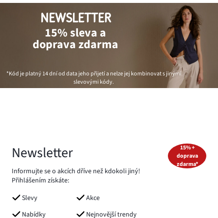
NEWSLETTER
15% sleva a
doprava zdarma
*Kód je platný 14 dní od data jeho přijetí a nelze jej kombinovat s jinými
slevovými kódy.
Newsletter
15% +
doprava
zdarma*
Informujte se o akcích dříve než kdokoli jiný!
Přihlášením získáte:
Slevy
Akce
Nabídky
Nejnovější trendy