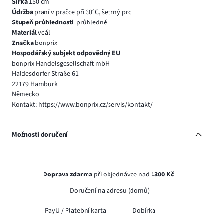
Šířka
150 cm
Údržba
praní v pračce při 30°C, šetrný pro
Stupeň průhlednosti
průhledné
Materiál
voál
Značka
bonprix
Hospodářský subjekt odpovědný EU
bonprix Handelsgesellschaft mbH
Haldesdorfer Straße 61
22179 Hamburk
Německo
Kontakt: https://www.bonprix.cz/servis/kontakt/
Možnosti doručení
Doprava zdarma
při objednávce nad
1300 Kč
!
Doručení na adresu (domů)
PayU /
Platební karta
Dobírka