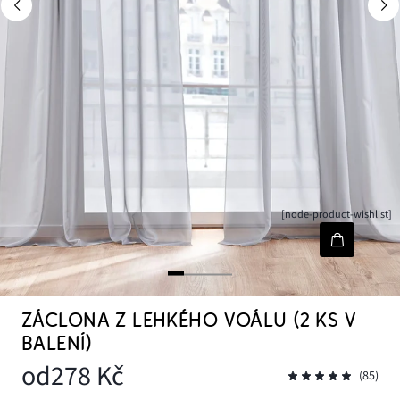
[node-product-wishlist]
ZÁCLONA Z LEHKÉHO VOÁLU (2 KS V
BALENÍ)
od
278 Kč
(85)