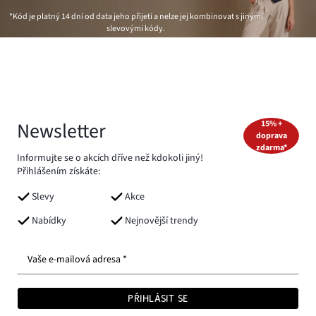
*Kód je platný 14 dní od data jeho přijetí a nelze jej kombinovat s jinými
slevovými kódy.
Newsletter
15% +
doprava
zdarma*
Informujte se o akcích dříve než kdokoli jiný!
Přihlášením získáte:
Slevy
Akce
Nabídky
Nejnovější trendy
Vaše e-mailová adresa *
PŘIHLÁSIT SE