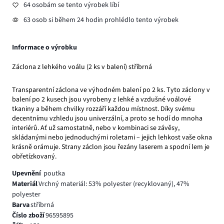
64 osobám se tento výrobek líbí
63 osob si během 24 hodin prohlédlo tento výrobek
Informace o výrobku
Záclona z lehkého voálu (2 ks v balení) stříbrná
Transparentní záclona ve výhodném balení po 2 ks. Tyto záclony v
balení po 2 kusech jsou vyrobeny z lehké a vzdušné voálové
tkaniny a během chvilky rozzáří každou místnost. Díky svému
decentnímu vzhledu jsou univerzální, a proto se hodí do mnoha
interiérů. Ať už samostatně, nebo v kombinaci se závěsy,
skládanými nebo jednoduchými roletami – jejich lehkost vaše okna
krásně orámuje. Strany záclon jsou řezány laserem a spodní lem je
obřetízkovaný.
Upevnění
poutka
Materiál
Vrchný materiál: 53% polyester (recyklovaný), 47%
polyester
Barva
stříbrná
Číslo zboží
96595895