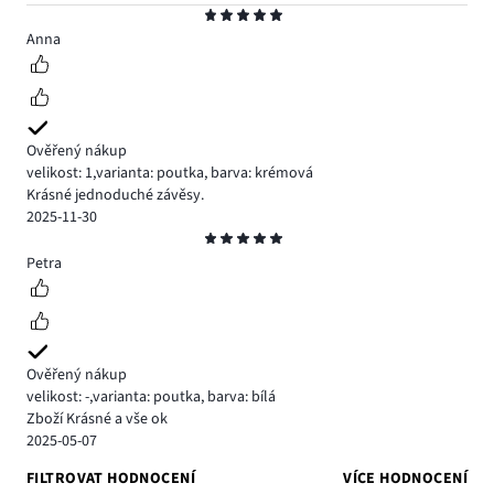
Hodnocení
5
Anna
Ověřený nákup
velikost: 1
,
varianta: poutka,
barva: krémová
Krásné jednoduché závěsy.
2025-11-30
Hodnocení
5
Petra
Ověřený nákup
velikost: -
,
varianta: poutka,
barva: bílá
Zboží Krásné a vše ok
2025-05-07
FILTROVAT HODNOCENÍ
VÍCE HODNOCENÍ