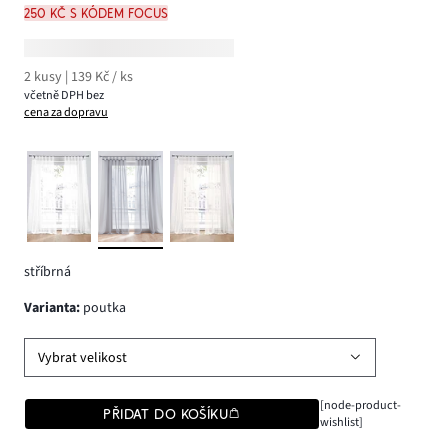
250 Kč s kódem FOCUS
2 kusy | 139 Kč / ks
včetně DPH bez
cena za dopravu
stříbrná
varianta
:
poutka
Vybrat velikost
[node-product-
PŘIDAT DO KOŠÍKU
wishlist]