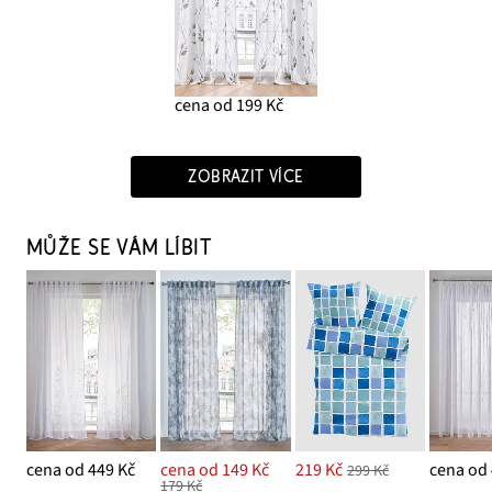
cena od 199 Kč
ZOBRAZIT VÍCE
MŮŽE SE VÁM LÍBIT
cena od 449 Kč
cena od 149 Kč
219 Kč
cena od 
299 Kč
179 Kč