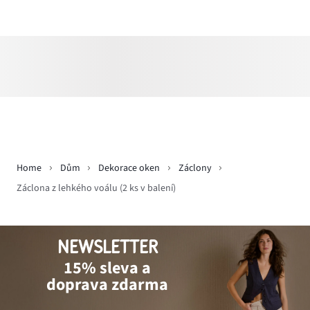
Home
Dům
Dekorace oken
Záclony
Záclona z lehkého voálu (2 ks v balení)
NEWSLETTER
15% sleva a
doprava zdarma