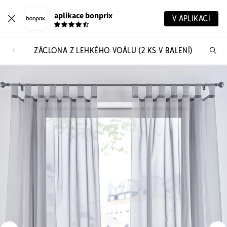
aplikace bonprix
V APLIKACI
ZÁCLONA Z LEHKÉHO VOÁLU (2 KS V BALENÍ)
Hl
vý