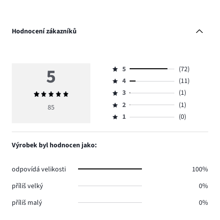
Hodnocení zákazníků
5
5
(72)
Hodnocení
4
(11)
5,
Hodnocení
počet
3
(1)
Průměrné
4,
Hodnocení
hlasů
hodnocení
počet
2
(1)
3,
85
Hodnocení
72.
5
hlasů
počet
1
(0)
2,
Hodnocení
11.
hlasů
počet
1,
1.
hlasů
počet
Výrobek byl hodnocen jako:
1.
hlasů
0.
odpovídá velikosti
100%
příliš velký
0%
příliš malý
0%